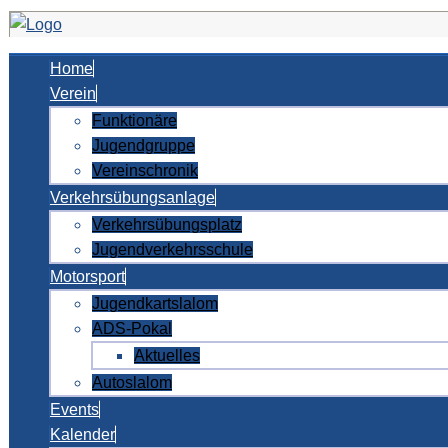
Home
Verein
Funktionäre
Jugendgruppe
Vereinschronik
Verkehrsübungsanlage
Verkehrsübungsplatz
Jugendverkehrsschule
Motorsport
Jugendkartslalom
ADS-Pokal
Aktuelles
Autoslalom
Events
Kalender