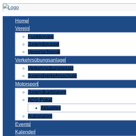
Home
Verein
Funktionäre
Jugendgruppe
Vereinschronik
Verkehrsübungsanlage
Verkehrsübungsplatz
Jugendverkehrsschule
Motorsport
Jugendkartslalom
ADS-Pokal
Aktuelles
Autoslalom
Events
Kalender