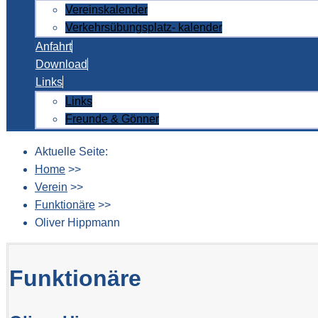
Vereinskalender
Verkehrsübungsplatz- kalender
Anfahrt
Download
Links
Links
Freunde & Gönner
Aktuelle Seite:
Home
>>
Verein
>>
Funktionäre
>>
Oliver Hippmann
Funktionäre