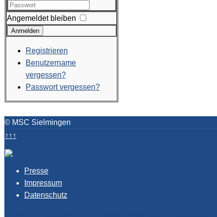
Angemeldet bleiben
Anmelden
Registrieren
Benutzername
vergessen?
Passwort vergessen?
© MSC Sielmingen
↑↑↑
Presse
Impressum
Datenschutz
Freitag, 07. August 2026
Template designed by LernVid.com